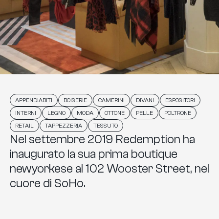
,
,
,
,
,
APPENDIABITI
BOISERIE
CAMERINI
DIVANI
ESPOSITORI
,
,
,
,
,
,
INTERNI
LEGNO
MODA
OTTONE
PELLE
POLTRONE
,
,
RETAIL
TAPPEZZERIA
TESSUTO
Nel settembre 2019 Redemption ha
inaugurato la sua prima boutique
newyorkese al 102 Wooster Street, nel
cuore di SoHo.