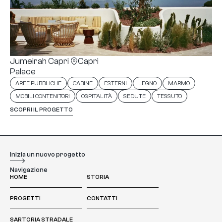
Jumeirah Capri
Capri
Palace
,
,
,
,
,
AREE PUBBLICHE
CABINE
ESTERNI
LEGNO
MARMO
,
,
,
MOBILI CONTENITORI
OSPITALITÀ
SEDUTE
TESSUTO
SCOPRI IL PROGETTO
Inizia un nuovo progetto
Navigazione
HOME
STORIA
PROGETTI
CONTATTI
SARTORIA STRADALE