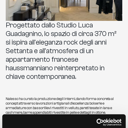
Progettato dallo Studio Luca
Guadagnino, lo spazio di circa 370 m²
si ispira all’eleganza rock degli anni
Settanta e all’atmosfera di un
appartamento francese
haussmanniano reinterpretato in
chiave contemporanea.
Nalesso ha curato la produzione degli interni, dando forma concreta al
concept attraverso lavorazioni artigianali d’eccellenza: boiserie e
armadiature con bassorilievi rivestiti in velluto, pareti tesate in lana e
cashmere, barre appendiabiti rivestite in pelle e dettagli in ottone.
L’intervento ha incluso anche il restauro di divani vintage e la realizzazione
ex novo di divani in pelle con bottoni tirati, contribuendo a definire un
ambiente sofisticato e accogliente.