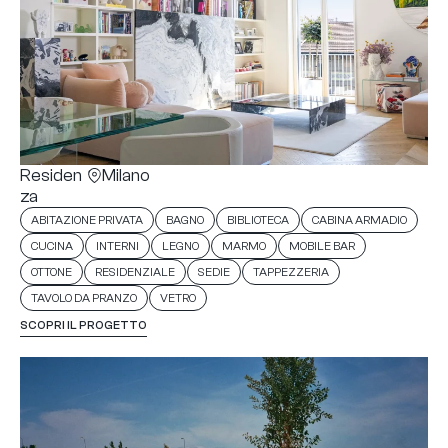
Residen
Milano
za
,
,
,
,
ABITAZIONE PRIVATA
BAGNO
BIBLIOTECA
CABINA ARMADIO
,
,
,
,
,
CUCINA
INTERNI
LEGNO
MARMO
MOBILE BAR
,
,
,
,
OTTONE
RESIDENZIALE
SEDIE
TAPPEZZERIA
,
TAVOLO DA PRANZO
VETRO
SCOPRI IL PROGETTO