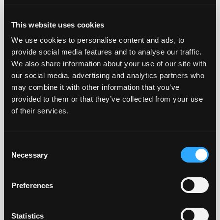
This website uses cookies
We use cookies to personalise content and ads, to
provide social media features and to analyse our traffic.
We also share information about your use of our site with
our social media, advertising and analytics partners who
may combine it with other information that you’ve
provided to them or that they’ve collected from your use
of their services.
Consent
Dove la materia e la cura dei dettagli
Necessary
Selection
dialogano con l’identità del brand.
Preferences
Statistics