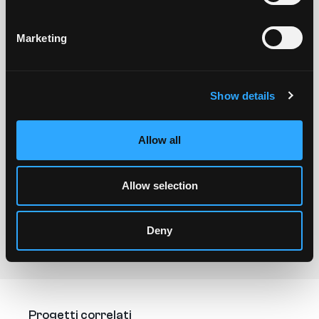
Retail
SCOPRI DI
PIÙ
Realizziamo ambienti retail per brand e
Marketing
boutique di alta gamma: affianchiamo
progettisti e committenti nella realizzazione di
arredi e allestimenti custom per strutture
ricettive di alto livello.
Show details
Allow all
Allow selection
Deny
Progetti correlati