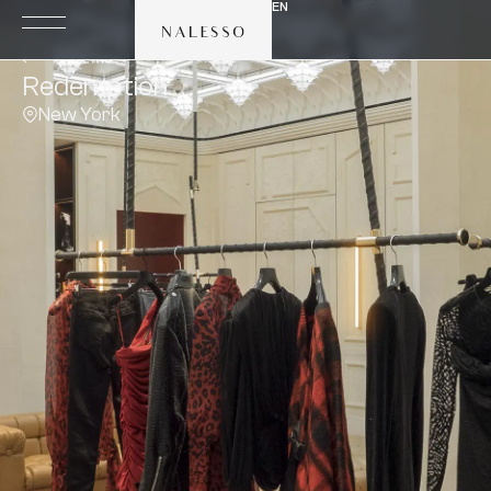
EN
Redemption
New York